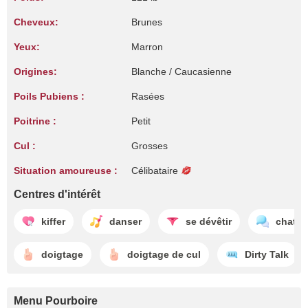
Cheveux:
Brunes
Yeux:
Marron
Origines:
Blanche / Caucasienne
Poils Pubiens :
Rasées
Poitrine :
Petit
Cul :
Grosses
Situation amoureuse :
Célibataire
Centres d'intérêt
kiffer
danser
se dévêtir
chatte
doigtage
doigtage de cul
Dirty Talk
Menu Pourboire