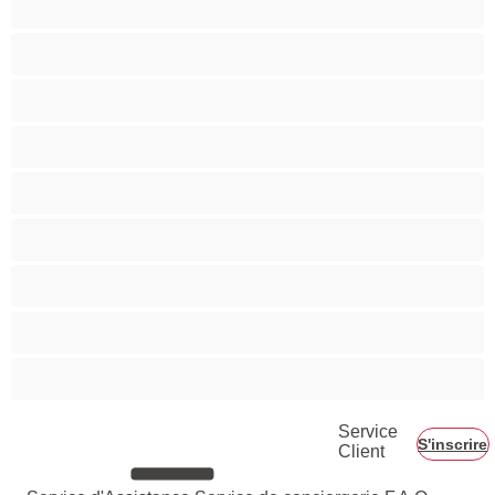
Musclé
Petite
Petits seins
Pornstar
Rousses
Seins moyens
Sexe en Groupe
Vieilles
Service
S'inscrire
Client