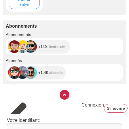
.
suite
Abonnements
+140
Abonnements
+140
clients suivis
+1.4K
Abonnés
+1.4K
abonnés
Connexion
S'inscrire
Votre identifiant: