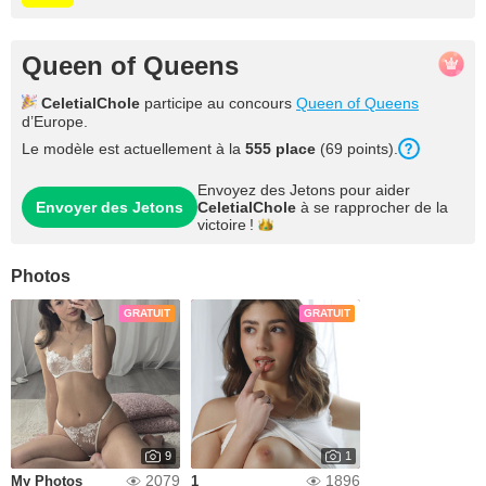
Queen of Queens
CeletialChole
participe au concours
Queen of Queens
d’Europe.
Le modèle est actuellement à la
555 place
(69 points).
Envoyez des Jetons pour aider
Envoyer des Jetons
CeletialChole
à se rapprocher de la
victoire !
Photos
GRATUIT
GRATUIT
9
1
2079
1896
My Photos
1