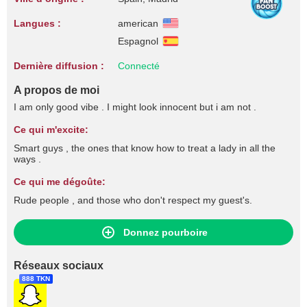
Langues :
american
Espagnol
Dernière diffusion :
Connecté
A propos de moi
I am only good vibe . I might look innocent but i am not .
Ce qui m'excite:
Smart guys , the ones that know how to treat a lady in all the
ways .
Ce qui me dégoûte:
Rude people , and those who don't respect my guest's.
Donnez pourboire
Réseaux sociaux
888 TKN