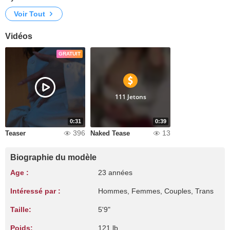
Voir Tout
Vidéos
GRATUIT
111 Jetons
0:31
0:39
396
13
Teaser
Naked Tease
Biographie du modèle
Age :
23 années
Intéressé par :
Hommes, Femmes, Couples, Trans
Taille:
5'9"
Poids:
121 lb