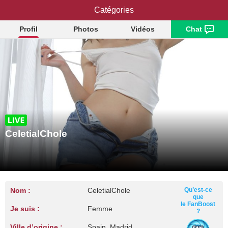
CeletialChole
Catégories
Profil
Photos
Vidéos
Chat
CeletialChole
Nom :
CeletialChole
Qu’est-ce
que
le FanBoost
Je suis :
Femme
?
Ville d’origine :
Spain, Madrid